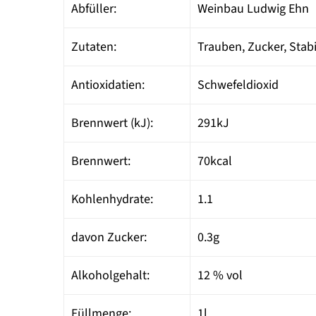
Abfüller:
Weinbau Ludwig Ehn
Zutaten:
Trauben, Zucker, Stab
Antioxidatien:
Schwefeldioxid
Brennwert (kJ):
291kJ
Brennwert:
70kcal
Kohlenhydrate:
1.1
davon Zucker:
0.3g
Alkoholgehalt:
12 % vol
Füllmenge:
1l