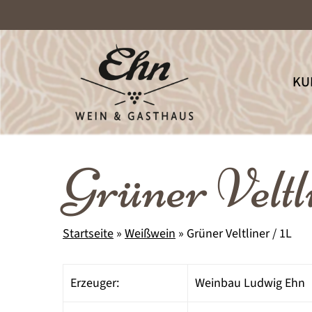
Skip
to
main
content
KU
Grüner Veltl
Startseite
»
Weißwein
»
Grüner Veltliner / 1L
Erzeuger:
Weinbau Ludwig Ehn